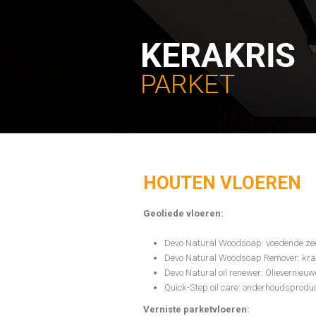
HOUTEN VLOEREN
Geoliede vloeren:
Devo Natural Woodsoap: voedende zeep v
Devo Natural Woodsoap Remover: kracht
Devo Natural oil renewer: Olievernieu
Quick-Step oil care: onderhoudsproduc
Verniste parketvloeren: