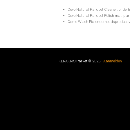
Devo Natural Parquet Cleaner: onderh
Devo Natural Parquet Polish mat: park
Osmo Wisch Fix: onderhoudsproduct vo
KERAKRIS Parket ©
2026
-
Aanmelden