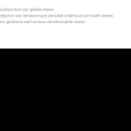
oudsproduct voor gelakte vloeren.
etpolish voor vernieuwing en periodiek onderhoud van houten vloeren.
or gelakte en met hardwax olie behandelde vloeren.