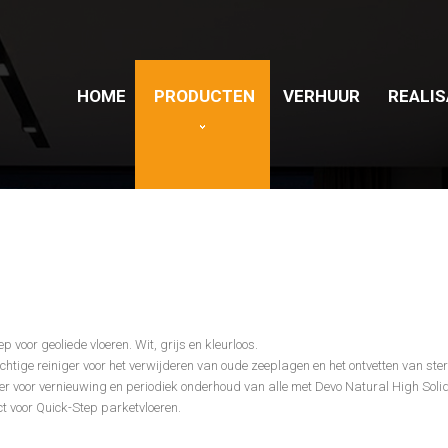
HOME
PRODUCTEN
VERHUUR
REALIS
oor geoliede vloeren. Wit, grijs en kleurloos.
ige reiniger voor het verwijderen van oude zeeplagen en het ontvetten van sterk
wer voor vernieuwing en periodiek onderhoud van alle met Devo Natural High Solid
t voor Quick-Step parketvloeren.